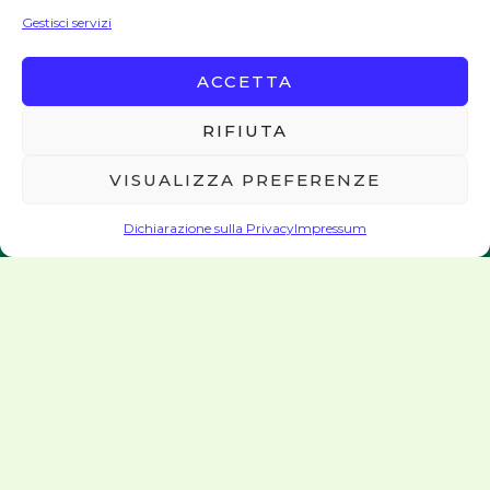
Gestisci servizi
edizione
ACCETTA
RIFIUTA
2022
VISUALIZZA PREFERENZE
Dichiarazione sulla Privacy
Impressum
Premio Fondazione Capalbio per l’opera tradotta - VINCITORI
EDIZIONE 2022
La giuria di qualità composta da
rappresentanti del comune di Capalbio,
Fondazione Capalbio, esponenti del mondo
della traduzione, presieduta da